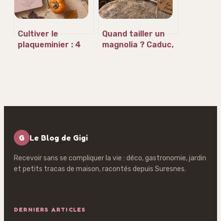
Cultiver le
Quand tailler un
plaqueminier : 4
magnolia ? Caduc,
secrets pour
persistant et
récolter des kakis
erreurs qui
savoureux jusqu’à
coûtent la
-15°C
floraison
G
Le Blog de Gigi
Recevoir sans se compliquer la vie : déco, gastronomie, jardin
et petits tracas de maison, racontés depuis Suresnes.
DERNIERS ARTICLES