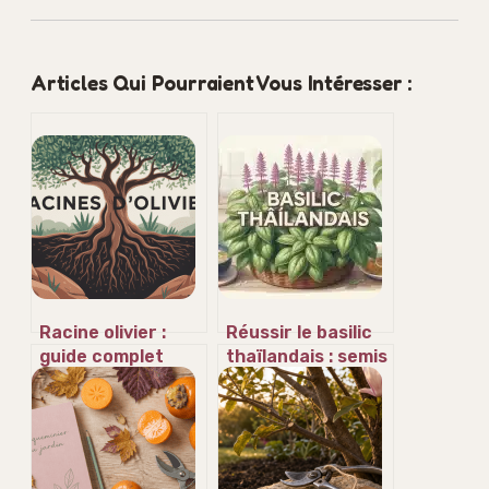
Articles Qui Pourraient Vous Intéresser :
Racine olivier :
Réussir le basilic
guide complet
thaïlandais : semis
pour comprendre,
à 18°C et taille
soigner et
stratégique pour
contrôler le
des saveurs
système racinaire
intenses