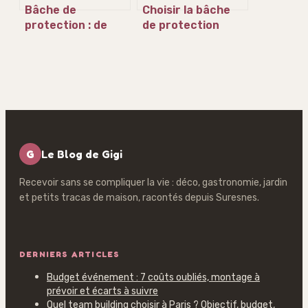
Bâche de
Choisir la bâche
protection : de
de protection
70g à 640g/m²,
idéale : grammage,
comment choisir
matériaux et
la densité idéale
erreurs de
pour chaque
fixation
usage
G
Le Blog de Gigi
Recevoir sans se compliquer la vie : déco, gastronomie, jardin
et petits tracas de maison, racontés depuis Suresnes.
DERNIERS ARTICLES
Budget événement : 7 coûts oubliés, montage à
prévoir et écarts à suivre
Quel team building choisir à Paris ? Objectif, budget,