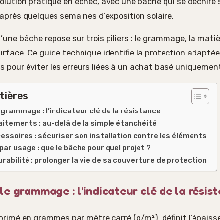
lution pratique en échec, avec une bâche qui se déchire 
au après quelques semaines d’exposition solaire.
une bâche repose sur trois piliers : le grammage, la matiè
rface. Ce guide technique identifie la protection adaptée
s pour éviter les erreurs liées à un achat basé uniquement 
tières
grammage : l’indicateur clé de la résistance
aitements : au-delà de la simple étanchéité
cessoires : sécuriser son installation contre les éléments
par usage : quelle bâche pour quel projet ?
urabilité : prolonger la vie de sa couverture de protection
e grammage : l’indicateur clé de la résis
imé en grammes par mètre carré (g/m²), définit l’épaisse