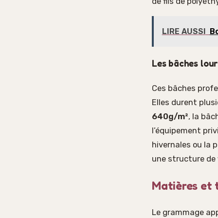
de fils de polyét
LIRE AUSSI
Bo
Les bâches lour
Ces bâches profe
Elles durent plu
640g/m²
, la bâ
l’équipement priv
hivernales ou la 
une structure de f
Matières et 
Le grammage appor