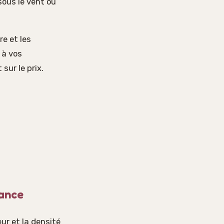
sous le vent ou
re et les
 à vos
sur le prix.
tance
ur et la densité