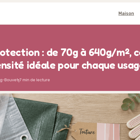
Maison
otection : de 70g à 640g/m²,
densité idéale pour chaque usa
ng-Bouvet
7 min de lecture
·