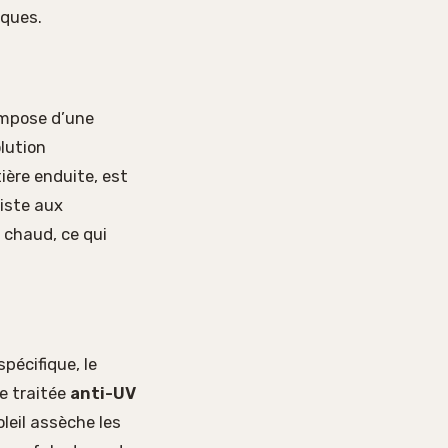
iques.
compose d’une
lution
ière enduite, est
siste aux
 chaud, ce qui
pécifique, le
e traitée
anti-UV
leil assèche les