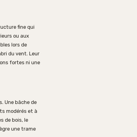
cture fine qui
rieurs ou aux
bles lors de
bri du vent. Leur
ions fortes ni une
rs. Une bâche de
ents modérés et à
s de bois, le
tègre une trame