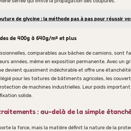
hylène serrée qui limite la propagation des coupures.
uture de glycine : la méthode pas à pas pour réussir vo
des de 400g à 640g/m² et plus
ssionnelles, comparables aux bâches de camions, sont fa
sieurs années, même en exposition permanente. Avec un 
che devient quasiment indéchirable et offre une étanchéité
ilégié pour les toitures de bâtiments agricoles, les couver
protection de machines industrielles. Leur poids important
ixation solide.
traitements : au-delà de la simple étanch
te la force, mais la matière définit la nature de la prot