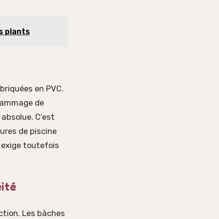
s plants
briquées en PVC.
grammage de
 absolue. C’est
tures de piscine
 exige toutefois
éité
ection. Les bâches