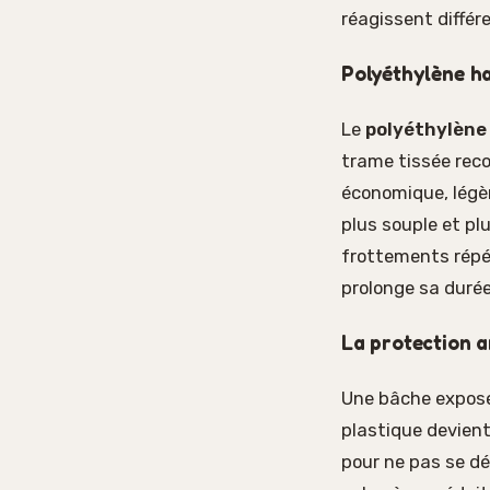
réagissent différ
Polyéthylène h
Le
polyéthylène
trame tissée reco
économique, légè
plus souple et pl
frottements répét
prolonge sa durée
La protection an
Une bâche exposée
plastique devient
pour ne pas se dé