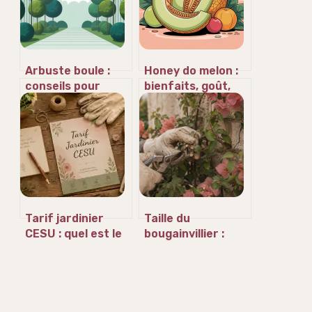
Arbuste boule :
Honey do melon :
conseils pour
bienfaits, goût,
choisir, planter et
recettes et
structurer votre
conservation
jardin
Tarif jardinier
Taille du
CESU : quel est le
bougainvillier :
coût réel après 50
calendrier, gestes
% de crédit
précis et astuces
d’impôt ?
pour une floraison
record