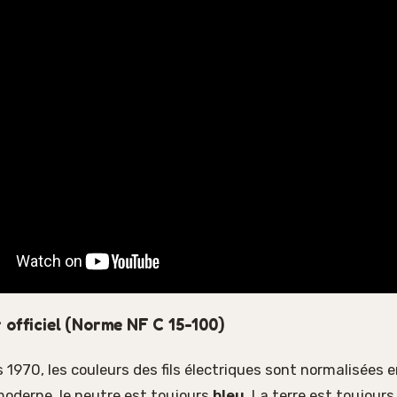
 officiel (Norme NF C 15-100)
 1970, les couleurs des fils électriques sont normalisées 
moderne, le neutre est toujours
bleu
. La terre est toujour