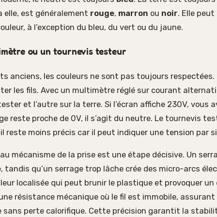
à elle, est généralement
rouge
,
marron
ou
noir
. Elle peu
ouleur, à l’exception du bleu, du vert ou du jaune.
timètre ou un tournevis testeur
s anciens, les couleurs ne sont pas toujours respectées. I
ter les fils. Avec un multimètre réglé sur courant alternati
 tester et l’autre sur la terre. Si l’écran affiche 230V, vous a
age reste proche de 0V, il s’agit du neutre. Le tournevis te
il reste moins précis car il peut indiquer une tension par 
au mécanisme de la prise est une étape décisive. Un serr
re, tandis qu’un serrage trop lâche crée des micro-arcs éle
eur localisée qui peut brunir le plastique et provoquer un
 une résistance mécanique où le fil est immobile, assuran
e sans perte calorifique. Cette précision garantit la stabili