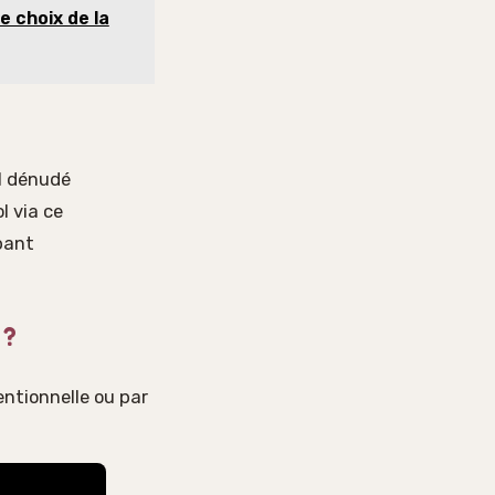
e choix de la
il dénudé
l via ce
pant
 ?
ventionnelle ou par