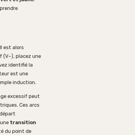
t prendre
l est alors
f (V~), placez une
vez identifié la
steur est une
simple induction.
age excessif peut
ctriques. Ces arcs
 départ
t une
transition
té du point de