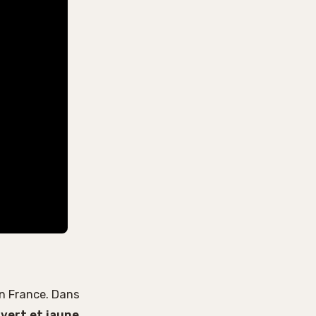
en France. Dans
s
vert et jaune
.