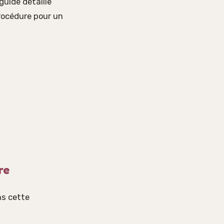
guide détaille
rocédure pour un
re
ns cette