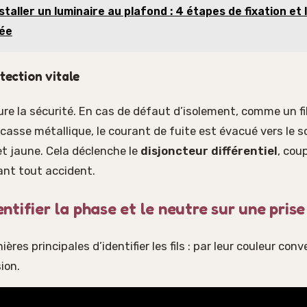
staller un luminaire au plafond : 4 étapes de fixation et l
tée
otection vitale
ssure la sécurité. En cas de défaut d’isolement, comme un f
asse métallique, le courant de fuite est évacué vers le so
t jaune. Cela déclenche le
disjoncteur différentiel
, cou
ant tout accident.
tifier la phase et le neutre sur une prise
ières principales d’identifier les fils : par leur couleur con
ion.