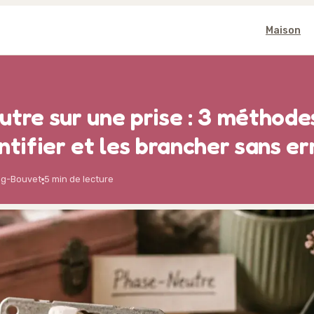
Maison
utre sur une prise : 3 méthode
ntifier et les brancher sans er
ng-Bouvet
5 min de lecture
·