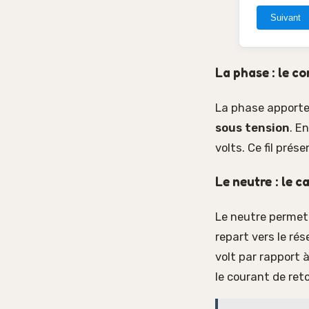
Suivant
La phase : le c
La phase apporte 
sous tension
. E
volts. Ce fil prés
Le neutre : le c
Le neutre permet d
repart vers le ré
volt par rapport à
le courant de ret