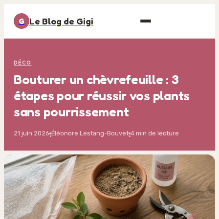
Le Blog de Gigi
G
DÉCO
Bouturer un chèvrefeuille : 3
étapes pour réussir vos plants
sans pourrissement
21 juin 2026
Éléonore Lestang-Bouvet
4 min de lecture
·
·