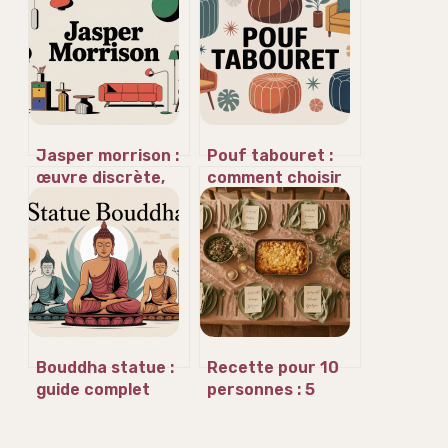
Jasper morrison :
Pouf tabouret :
œuvre discrète,
comment choisir
design essentiel
le modèle idéal
pour votre
intérieur
Bouddha statue :
Recette pour 10
guide complet
personnes : 5
pour bien choisir
astuces pour
et harmoniser
régaler vos