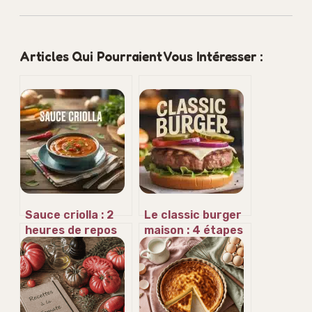
Articles Qui Pourraient Vous Intéresser :
Sauce criolla : 2
Le classic burger
heures de repos
maison : 4 étapes
et 3 couleurs de
pour réussir la
poivrons pour un
recette
asado réussi
authentique