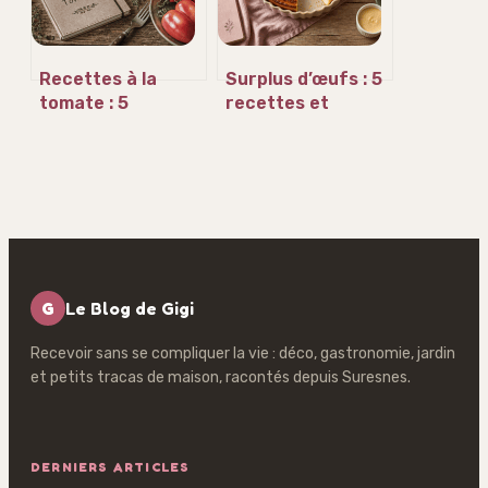
Recettes à la
Surplus d’œufs : 5
tomate : 5
recettes et
techniques pour
astuces pour
sublimer vos plats
écouler 12 pièces
sans acidité
sans gaspiller
G
Le Blog de Gigi
Recevoir sans se compliquer la vie : déco, gastronomie, jardin
et petits tracas de maison, racontés depuis Suresnes.
DERNIERS ARTICLES