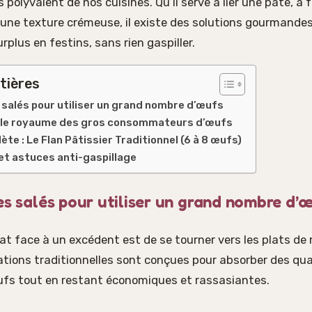
us polyvalent de nos cuisines. Qu’il serve à lier une pâte, à
r une texture crémeuse, il existe des solutions gourmande
rplus en festins, sans rien gaspiller.
tières
 salés pour utiliser un grand nombre d’œufs
 : le royaume des gros consommateurs d’œufs
te : Le Flan Pâtissier Traditionnel (6 à 8 œufs)
et astuces anti-gaspillage
es salés pour utiliser un grand nombre d’
at face à un excédent est de se tourner vers les plats de 
ations traditionnelles sont conçues pour absorber des qu
fs tout en restant économiques et rassasiantes.