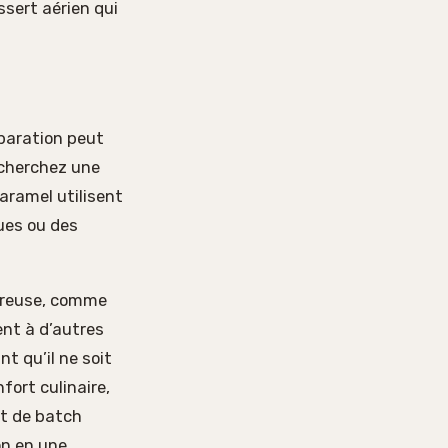
sert aérien qui
éparation peut
echerchez une
caramel utilisent
ues ou des
ureuse, comme
ent à d’autres
nt qu’il ne soit
fort culinaire,
pt de batch
on en une