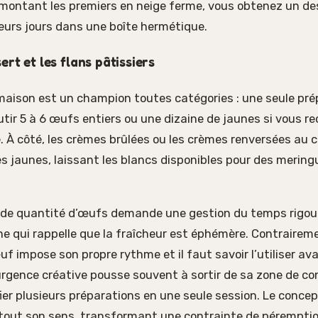
montant les premiers en neige ferme, vous obtenez un des
eurs jours dans une boîte hermétique.
rt et les flans pâtissiers
 maison est un champion toutes catégories : une seule pr
tir 5 à 6 œufs entiers ou une dizaine de jaunes si vous r
e. À côté, les crèmes brûlées ou les crèmes renversées au 
s jaunes, laissant les blancs disponibles pour des mering
nde quantité d’œufs demande une gestion du temps rigo
ne qui rappelle que la fraîcheur est éphémère. Contrairem
uf impose son propre rythme et il faut savoir l’utiliser ava
urgence créative pousse souvent à sortir de sa zone de con
fier plusieurs préparations en une seule session. Le conce
i tout son sens, transformant une contrainte de pérempti