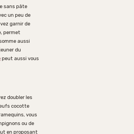
he sans pâte
ec un peu de
vez garnir de
e, permet
onsomme aussi
éjeuner du
e
peut aussi vous
ez doubler les
 œufs cocotte
 ramequins, vous
mpignons ou de
out en proposant