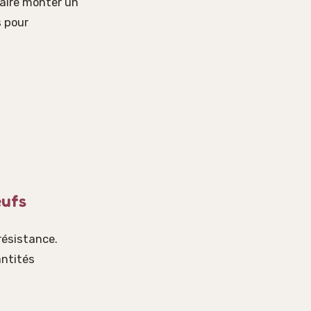
 faire monter un
s pour
œufs
résistance.
antités