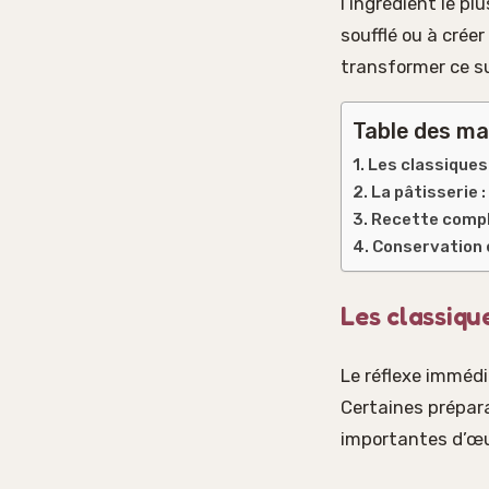
l’ingrédient le pl
soufflé ou à crée
transformer ce su
Table des ma
Les classiques
La pâtisserie
Recette complè
Conservation 
Les classiqu
Le réflexe immédi
Certaines prépar
importantes d’œu