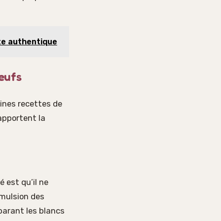
tte authentique
œufs
aines recettes de
apportent la
é est qu’il ne
émulsion des
parant les blancs