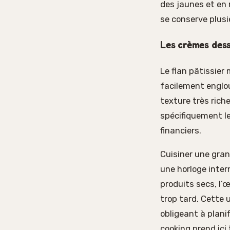
des jaunes et en 
se conserve plusi
Les crèmes desse
Le flan pâtissier
facilement englou
texture très rich
spécifiquement le
financiers.
Cuisiner une gra
une horloge inter
produits secs, l’œ
trop tard. Cette 
obligeant à plani
cooking prend ic