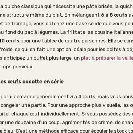
a quiche classique qui nécessite une pâte brisée, la quic
mme structure même du plat. En mélangeant
6 à 8 œufs
av
et de fromage, vous obtenez une base solide que vous pou
u fond du bac à légumes. La frittata, sa cousine italienn
10 œufs
pour une tablée de quatre personnes. Elle se c
roide, ce qui en fait une option idéale pour les boîtes à d
s anticipez un buffet plus large, un
plat à préparer la veill
temps précieux.
 les œufs cocotte en série
n garni demande généralement 3 à 4 œufs, mais vous pouv
 congeler une partie. Pour une approche plus visuelle, les
aiter chaque œuf individuellement. Si vous possédez des
er une douzaine d’un coup, agrémentés de crème, de cha
 bleu. C’est une méthode efficace pour écouler le stock t