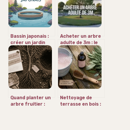
Bassin japonais :
Acheter un arbre
créer un jardin
adulte de 3m : le
zen harmonieux
guide pour
chez vous
structurer votre
jardin
immédiatement
sans échec
Quand planter un
Nettoyage de
arbre fruitier :
terrasse en bois :
calendrier,
la méthode
techniques de
naturelle au savon
reprise et erreurs
noir pour un
à éviter
résultat durable