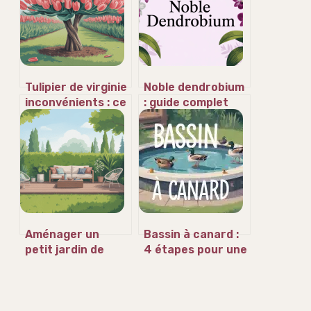
Tulipier de virginie
Noble dendrobium
inconvénients : ce
: guide complet
qu’il faut vraiment
pour cultiver et
savoir avant de
faire refleurir
planter
cette orchidée
Aménager un
Bassin à canard :
petit jardin de
4 étapes pour une
50m2 : idées,
eau propre sans
plans et erreurs à
transformer
éviter
votre jardin en
bourbier