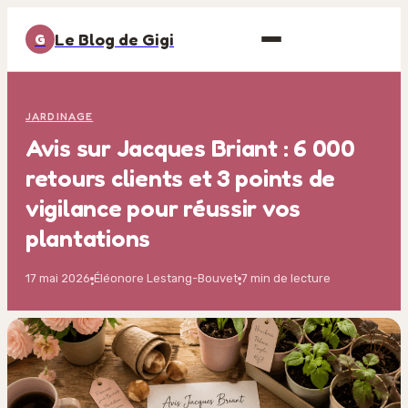
Le Blog de Gigi
G
JARDINAGE
Avis sur Jacques Briant : 6 000
retours clients et 3 points de
vigilance pour réussir vos
plantations
17 mai 2026
Éléonore Lestang-Bouvet
7 min de lecture
·
·