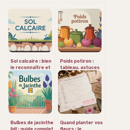
Sol calcaire : bien
Poids potiron :
le reconnaître et
tableau, astuces
adapter ses
et repères pour
plantations
bien choisir
Bulbes de jacinthe
Quand planter vos
lidl : guide complet
fleurs : le