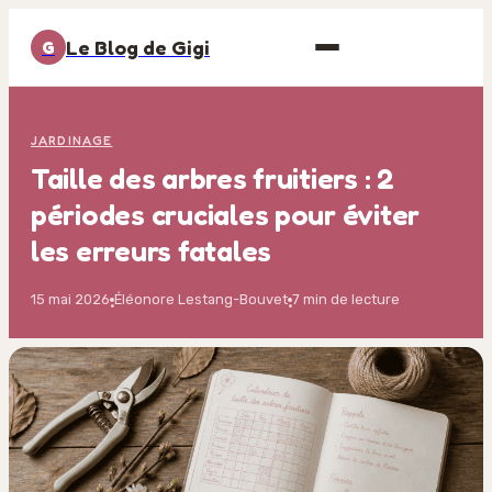
Le Blog de Gigi
G
JARDINAGE
Taille des arbres fruitiers : 2
périodes cruciales pour éviter
les erreurs fatales
15 mai 2026
Éléonore Lestang-Bouvet
7 min de lecture
·
·