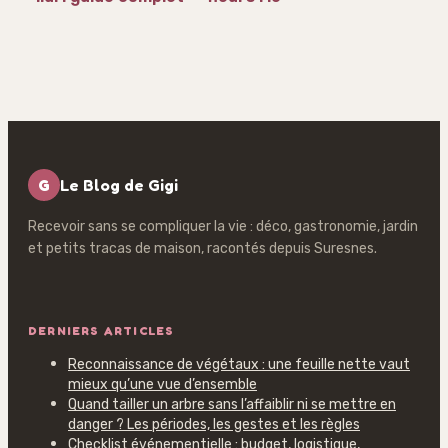
pour bien acheter
calendrier
et réussir la
complet et 4
floraison
gestes pour
réussir la reprise
G
Le Blog de Gigi
Recevoir sans se compliquer la vie : déco, gastronomie, jardin
et petits tracas de maison, racontés depuis Suresnes.
DERNIERS ARTICLES
Reconnaissance de végétaux : une feuille nette vaut
mieux qu’une vue d’ensemble
Quand tailler un arbre sans l’affaiblir ni se mettre en
danger ? Les périodes, les gestes et les règles
Checklist événementielle : budget, logistique,