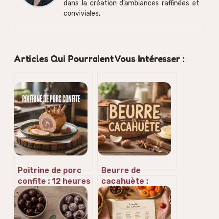
dans la création d’ambiances raffinées et
conviviales.
Articles Qui Pourraient Vous Intéresser :
Poitrine de porc
Beurre de
confite : 12 heures
cacahuète :
de marinade pour
maîtrisez les
une chair
textures pour
fondante et une
réussir vos