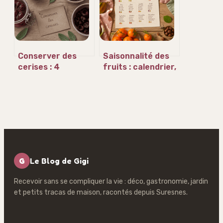
peau craquante
recettes sucrées
et salées
Conserver des
Saisonnalité des
cerises : 4
fruits : calendrier,
méthodes pour
bénéfices et
garder leur
astuces pour
croquant jusqu’à
consommer local
12 mois
G
Le Blog de Gigi
Recevoir sans se compliquer la vie : déco, gastronomie, jardin
et petits tracas de maison, racontés depuis Suresnes.