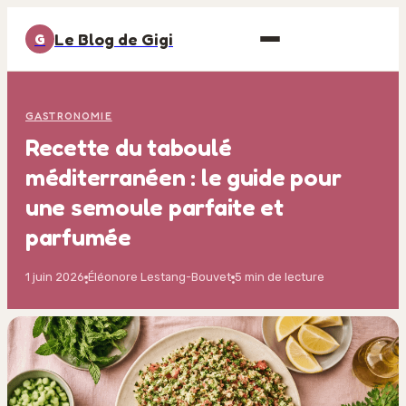
Le Blog de Gigi
G
GASTRONOMIE
Recette du taboulé
méditerranéen : le guide pour
une semoule parfaite et
parfumée
1 juin 2026
Éléonore Lestang-Bouvet
5 min de lecture
·
·