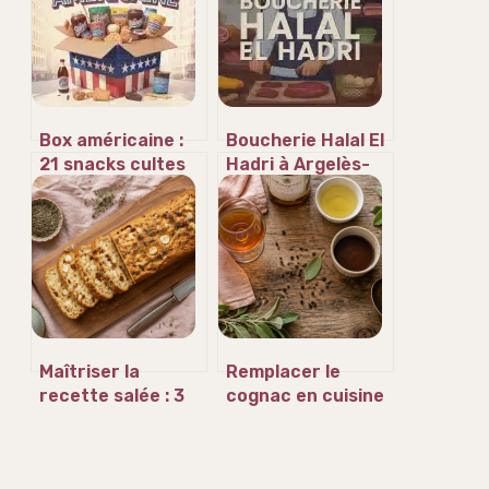
Box américaine :
Boucherie Halal El
21 snacks cultes
Hadri à Argelès-
et 3 critères pour
sur-Mer :
réussir votre
l’excellence
sélection
artisanale au
service de vos
repas
Maîtriser la
Remplacer le
recette salée : 3
cognac en cuisine
techniques de
: 4 alternatives
cuisson et le
alcoolisées et 3
secret d’un cake
options sans