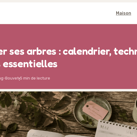
Maison
r ses arbres : calendrier, tech
 essentielles
ng-Bouvet
5 min de lecture
·