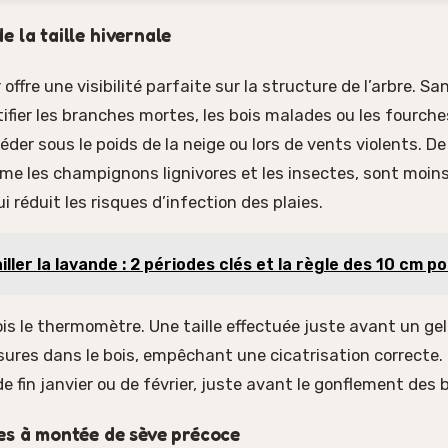
e la taille hivernale
offre une visibilité parfaite sur la structure de l’arbre. Sans
tifier les branches mortes, les bois malades ou les fourche
der sous le poids de la neige ou lors de vents violents. De
e les champignons lignivores et les insectes, sont moins
i réduit les risques d’infection des plaies.
iller la lavande : 2 périodes clés et la règle des 10 cm p
ois le thermomètre. Une taille effectuée juste avant un ge
sures dans le bois, empêchant une cicatrisation correcte. P
e fin janvier ou de février, juste avant le gonflement des
es à montée de sève précoce