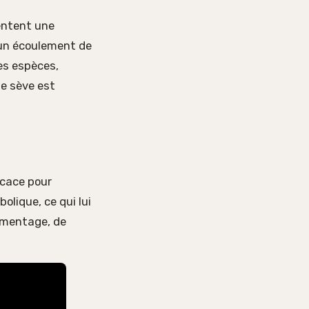
sentent une
e un écoulement de
ces espèces,
de sève est
ficace pour
bolique, ce qui lui
imentage, de