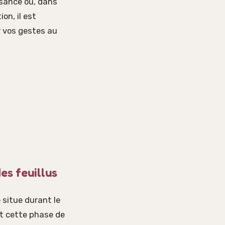
issance ou, dans
on, il est
r vos gestes au
es feuillus
e situe durant le
nt cette phase de