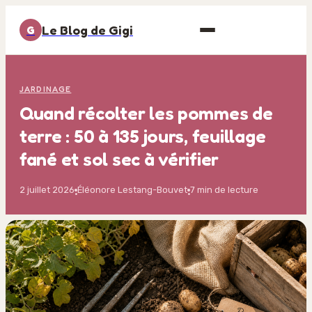
Le Blog de Gigi
G
JARDINAGE
Quand récolter les pommes de
terre : 50 à 135 jours, feuillage
fané et sol sec à vérifier
2 juillet 2026
Éléonore Lestang-Bouvet
7 min de lecture
·
·