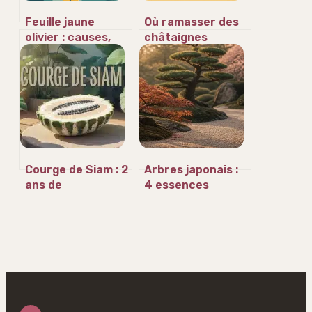
Feuille jaune
Où ramasser des
olivier : causes,
châtaignes
traitements et
autour de moi : les
solutions durables
meilleurs coins
près de chez vous
Courge de Siam : 2
Arbres japonais :
ans de
4 essences
conservation et
incontournables
15 fruits par plant
et secrets de la
pour une
taille niwaki
autonomie totale