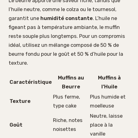
Le beurre apporte une saveur riche, tandis que
l’huile neutre, comme le colza ou le tournesol,
garantit une
humidité constante
. L’huile ne
figeant pas à température ambiante, le muffin
reste souple plus longtemps. Pour un compromis
idéal, utilisez un mélange composé de 50 % de
beurre fondu pour le goût et 50 % d’huile pour la
texture.
Muffins au
Muffins à
Caractéristique
Beurre
l’Huile
Plus ferme,
Plus humide et
Texture
type cake
moelleuse
Neutre, laisse
Riche, notes
Goût
place à la
noisettes
vanille