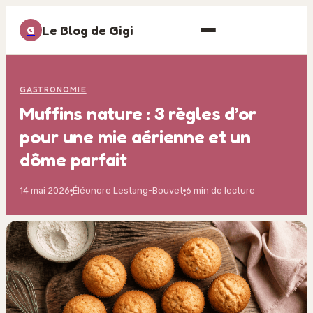
Le Blog de Gigi
G
GASTRONOMIE
Muffins nature : 3 règles d’or
pour une mie aérienne et un
dôme parfait
14 mai 2026
Éléonore Lestang-Bouvet
6 min de lecture
·
·