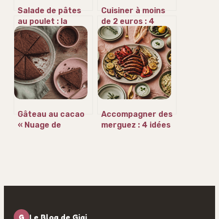
Salade de pâtes
Cuisiner à moins
au poulet : la
de 2 euros : 4
méthode express
ingrédients de
pour une viande
base pour des
tendre et des
repas savoureux
saveurs
équilibrées
Gâteau au cacao
Accompagner des
« Nuage de
merguez : 4 idées
Velours »
savoureuses pour
équilibrer le
piquant
G
Le Blog de Gigi