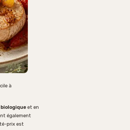
cile à
 biologique
et en
ient également
té-prix est