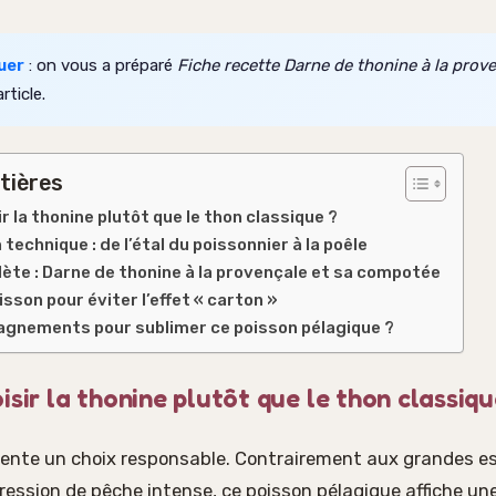
uer
: on vous a préparé
Fiche recette Darne de thonine à la prov
rticle.
tières
r la thonine plutôt que le thon classique ?
technique : de l’étal du poissonnier à la poêle
te : Darne de thonine à la provençale et sa compotée
isson pour éviter l’effet « carton »
gnements pour sublimer ce poisson pélagique ?
isir la thonine plutôt que le thon classiqu
sente un choix responsable. Contrairement aux grandes e
ession de pêche intense, ce poisson pélagique affiche un