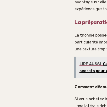
avantageux : elle
expérience gusta
La préparati
La thonine possèd
particularité imp
une texture trop 
LIRE AUSSI
Cu
secrets pour 
Comment découp
Si vous achetez le
ligne latérale ric