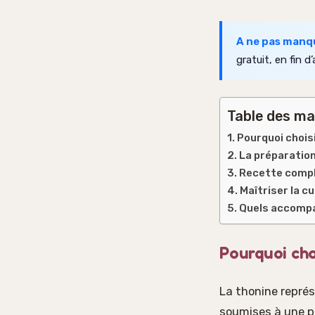
A ne pas manq
gratuit, en fin d’a
Table des ma
Pourquoi choisi
La préparation 
Recette complè
Maîtriser la cu
Quels accompa
Pourquoi cho
La thonine repré
soumises à une pr