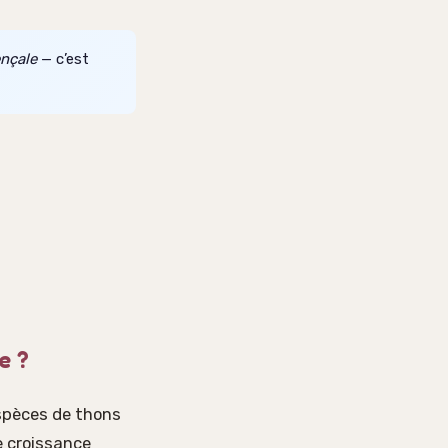
ençale
— c’est
e ?
spèces de thons
e croissance