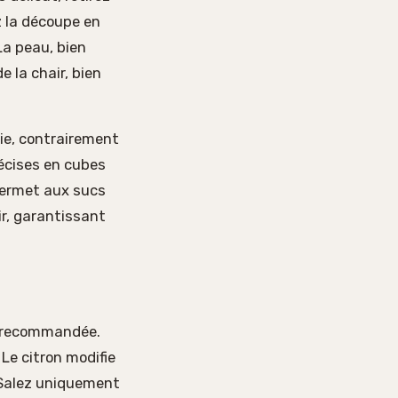
ez la découpe en
La peau, bien
 la chair, bien
sie, contrairement
écises en cubes
permet aux sucs
ir, garantissant
st recommandée.
 Le citron modifie
. Salez uniquement