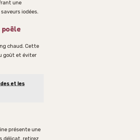
frant une
 saveurs iodées.
a poêle
ang chaud. Cette
u goût et éviter
des et les
onine présente une
 délicat, retirez