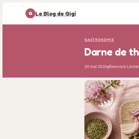
Le Blog de Gigi
G
GASTRONOMIE
Darne de th
20 mai 2026
Éléonore Lesta
·