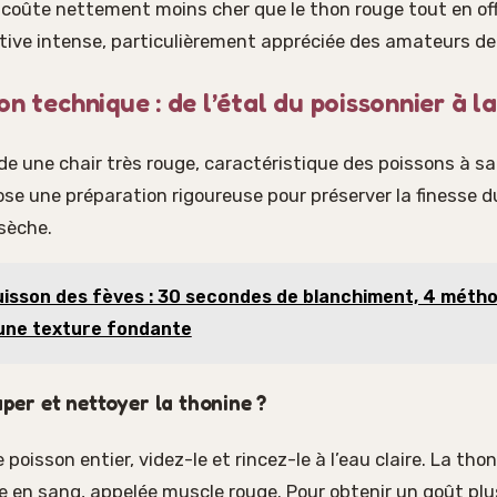
 coûte nettement moins cher que le thon rouge tout en of
tive intense, particulièrement appréciée des amateurs de
on technique : de l’étal du poissonnier à l
e une chair très rouge, caractéristique des poissons à s
ose une préparation rigoureuse pour préserver la finesse d
sèche.
isson des fèves : 30 secondes de blanchiment, 4 métho
une texture fondante
er et nettoyer la thonine ?
 poisson entier, videz-le et rincez-le à l’eau claire. La th
he en sang, appelée muscle rouge. Pour obtenir un goût plus