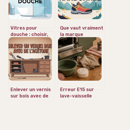
Vitres pour
Que vaut vraiment
douche : choisir,
la marque
installer et
technical pour vos
entretenir sans
achats outdoor
faux pas
Enlever un vernis
Erreur E15 sur
sur bois avec de
lave-vaisselle
l’acétone : mode
Bosch : 4 étapes
d’emploi et
pour stopper la
précautions
fuite et réparer
votre appareil