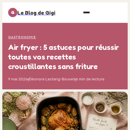
Le Blog de Gigi
G
GASTRONOMIE
Air fryer : 5 astuces pour réussir
toutes vos recettes
croustillantes sans friture
9 mai 2026
Éléonore Lestang-Bouvet
6 min de lecture
·
·