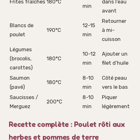
Frites fraîches
180°C
dans l’eau
min
avant
Retourner
Blancs de
12-15
190°C
à mi-
poulet
min
cuisson
Légumes
10-12
Ajouter un
(brocolis,
180°C
min
filet d’huile
carottes)
Saumon
8-10
Côté peau
180°C
(pavé)
min
vers le bas
Saucisses /
8-10
Piquer
200°C
Merguez
min
légèrement
Recette complète : Poulet rôti aux
herbes et pommes de terre