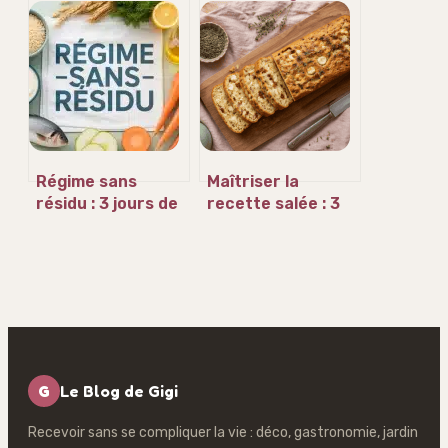
et 3 critères pour
sur-Mer :
réussir votre
l’excellence
sélection
artisanale au
service de vos
repas
Régime sans
Maîtriser la
résidu : 3 jours de
recette salée : 3
menus pour
techniques de
réussir votre
cuisson et le
coloscopie sans
secret d’un cake
frustration
réussi
G
Le Blog de Gigi
Recevoir sans se compliquer la vie : déco, gastronomie, jardin