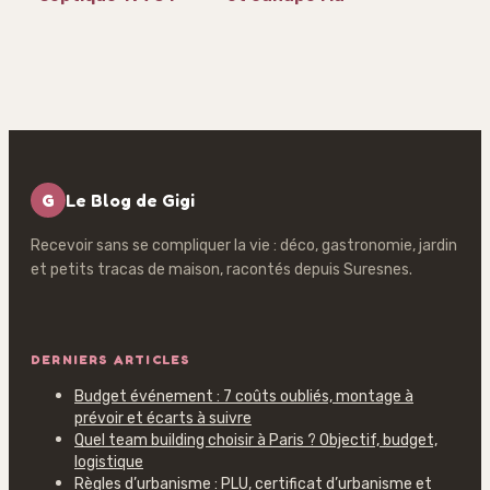
comprendre,
formule 4K et 3
identifier et
erreurs de
mettre aux
placement à
normes
éviter
G
Le Blog de Gigi
Recevoir sans se compliquer la vie : déco, gastronomie, jardin
et petits tracas de maison, racontés depuis Suresnes.
DERNIERS ARTICLES
Budget événement : 7 coûts oubliés, montage à
prévoir et écarts à suivre
Quel team building choisir à Paris ? Objectif, budget,
logistique
Règles d’urbanisme : PLU, certificat d’urbanisme et