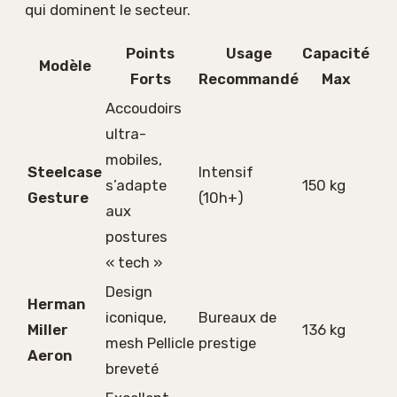
qui dominent le secteur.
Points
Usage
Capacité
Modèle
Forts
Recommandé
Max
Accoudoirs
ultra-
mobiles,
Steelcase
Intensif
s’adapte
150 kg
Gesture
(10h+)
aux
postures
« tech »
Design
Herman
iconique,
Bureaux de
Miller
136 kg
mesh Pellicle
prestige
Aeron
breveté