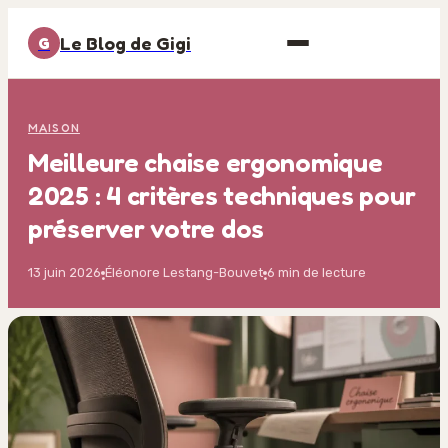
Le Blog de Gigi
G
MAISON
Meilleure chaise ergonomique
2025 : 4 critères techniques pour
préserver votre dos
13 juin 2026
Éléonore Lestang-Bouvet
6 min de lecture
·
·