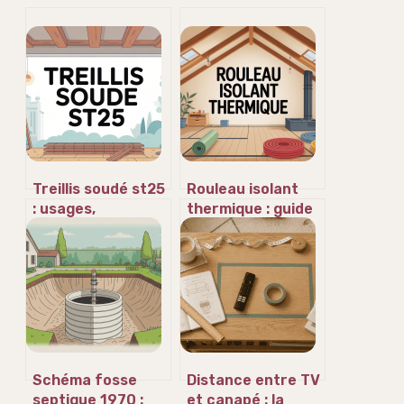
Treillis soudé st25
Rouleau isolant
: usages,
thermique : guide
dimensions, prix
complet pour bien
et conseils
choisir et poser
essentiels
Schéma fosse
Distance entre TV
septique 1970 :
et canapé : la