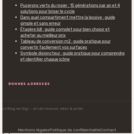
Pucerons verts du rosier : 15 générations par an et 4
solutions pour briser le cycle
Dans quel compartiment mettre la lessive : guide
simple et sans erreur
Étagère lidl : guide complet pour bien choisir et
acheter au meilleur prix
Tableau de conversion m2 : guide pratique pour
convertir facilement vos surfaces
Symbole disjoncteur : guide pratique pour comprendre
et identifier chaque icône
BONNES ADRESSES
Le Blog de Gigi
— art de recevoir, déco & jardin
Mentions légales
Politique de confidentialité
Contact