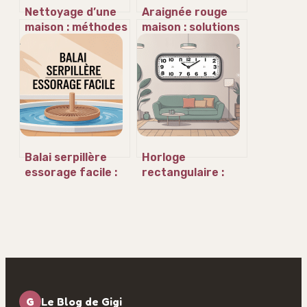
Nettoyage d’une
Araignée rouge
maison : méthodes
maison : solutions
simples pour un
efficaces pour
résultat
s’en débarrasser
impeccable
durablement
Balai serpillère
Horloge
essorage facile :
rectangulaire :
bien choisir pour
styles, usages et
nettoyer sans
conseils pour bien
effort
choisir
G
Le Blog de Gigi