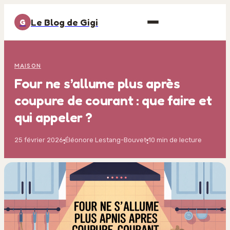
Le Blog de Gigi
G
MAISON
Four ne s’allume plus après
coupure de courant : que faire et
qui appeler ?
25 février 2026
Éléonore Lestang-Bouvet
10 min de lecture
·
·