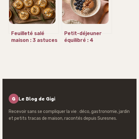
l’année
Feuilleté salé
Petit-déjeuner
maison : 3 astuces
équilibré : 4
de chef pour un
réflexes et une
croustillant
recette pour
inratable
stopper la fatigue
matinale
G
Le Blog de Gigi
Recevoir sans se compliquer la vie : déco, gastronomie, jardin
et petits tracas de maison, racontés depuis Suresnes.