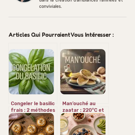
dans la création d’ambiances raffinées et
conviviales.
Articles Qui Pourraient Vous Intéresser :
Congeler le basilic
Man’ouché au
frais : 2 méthodes
zaatar : 220°C et
simples pour
3 secrets pour
préserver son
une pâte libanaise
parfum toute
authentique