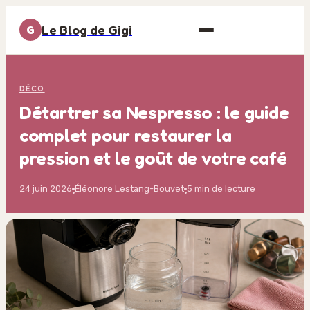
Le Blog de Gigi
G
DÉCO
Détartrer sa Nespresso : le guide
complet pour restaurer la
pression et le goût de votre café
24 juin 2026
Éléonore Lestang-Bouvet
5 min de lecture
·
·