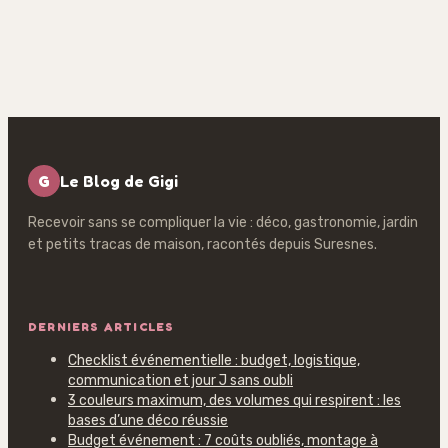
authentiques
le modèle qui
pour réussir votre
libère vraiment
apéritif maison
votre temps en
cuisine ?
G
Le Blog de Gigi
Recevoir sans se compliquer la vie : déco, gastronomie, jardin
et petits tracas de maison, racontés depuis Suresnes.
DERNIERS ARTICLES
Checklist événementielle : budget, logistique,
communication et jour J sans oubli
3 couleurs maximum, des volumes qui respirent : les
bases d’une déco réussie
Budget événement : 7 coûts oubliés, montage à