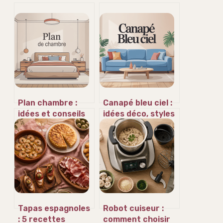
Plan chambre :
Canapé bleu ciel :
idées et conseils
idées déco, styles
pour concevoir un
et erreurs à
aménagement
éviter
harmonieux
Tapas espagnoles
Robot cuiseur :
: 5 recettes
comment choisir