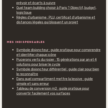
prévoir et écarts à suivre
Quel team building choisir à Paris ? Objectif, budget,
logistique
Règles d’urbanisme : PLU, certificat d’urbanisme et
distances légales qui bloquent un projet
MES INDISPENSABLES
Symbole disjoncteur : guide pratique pour comprendre
et identifier chaque icône
Pucerons verts du rosier : 15 générations par an et 4
solutions pour briser le cycle
Symbole disjoncteur différentiel : guide clair pour bien
le reconnaître
Dans quel compartiment mettre la lessive : guide
simple et sans erreur
Tableau de conversion m2 : guide pratique pour
convertir facilement vos surfaces