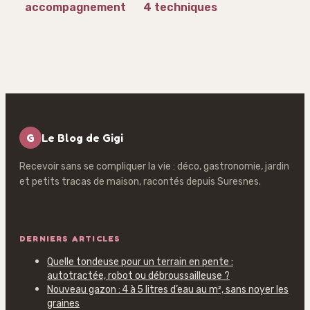
accompagnement
4 techniques
: 5 techniques
infaillibles pour
pour transformer
une viande tendre
vos grains en plat
et juteuse
gastronomique
G
Le Blog de Gigi
Recevoir sans se compliquer la vie : déco, gastronomie, jardin
et petits tracas de maison, racontés depuis Suresnes.
DERNIERS ARTICLES
Quelle tondeuse pour un terrain en pente :
autotractée, robot ou débroussailleuse ?
Nouveau gazon : 4 à 5 litres d’eau au m², sans noyer les
graines