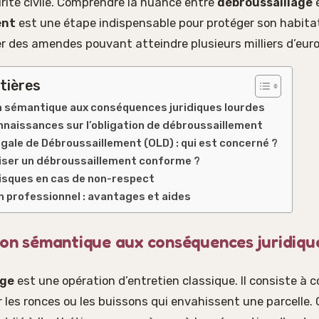
rité civile. Comprendre la nuance entre
débroussaillage
ent
est une étape indispensable pour protéger son habita
er des amendes pouvant atteindre plusieurs milliers d’euro
tières
n sémantique aux conséquences juridiques lourdes
naissances sur l’obligation de débroussaillement
égale de Débroussaillement (OLD) : qui est concerné ?
ser un débroussaillement conforme ?
risques en cas de non-respect
un professionnel : avantages et aides
ion sémantique aux conséquences juridiqu
age
est une opération d’entretien classique. Il consiste à 
r les ronces ou les buissons qui envahissent une parcelle. 