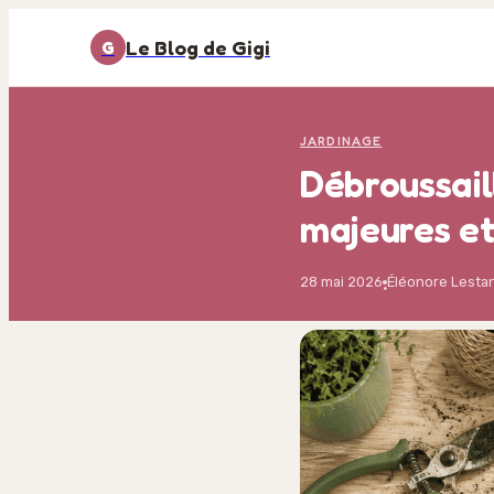
Le Blog de Gigi
G
JARDINAGE
Débroussail
majeures et
28 mai 2026
Éléonore Lesta
·