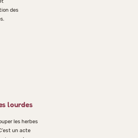
et
tion des
s.
es lourdes
couper les herbes
C’est un acte