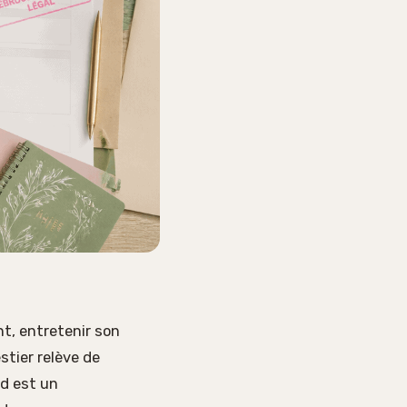
t, entretenir son
tier relève de
nd est un