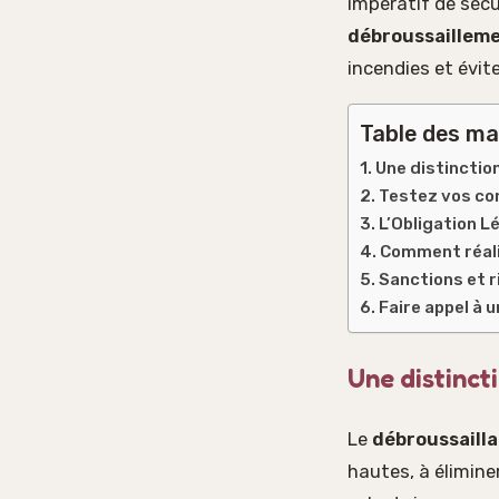
impératif de sécu
débroussaillem
incendies et évit
Table des ma
Une distinctio
Testez vos con
L’Obligation L
Comment réali
Sanctions et 
Faire appel à 
Une distinct
Le
débroussaill
hautes, à élimine