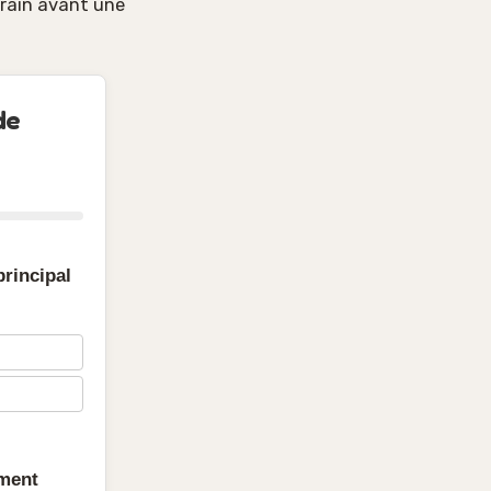
rrain avant une
de
principal
ement