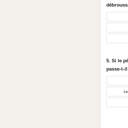
débrouss
5. Si le 
passe-t-il
Le