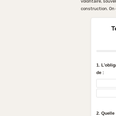
volontaire, souve
construction. On d
T
1. L'obli
de :
2. Quelle