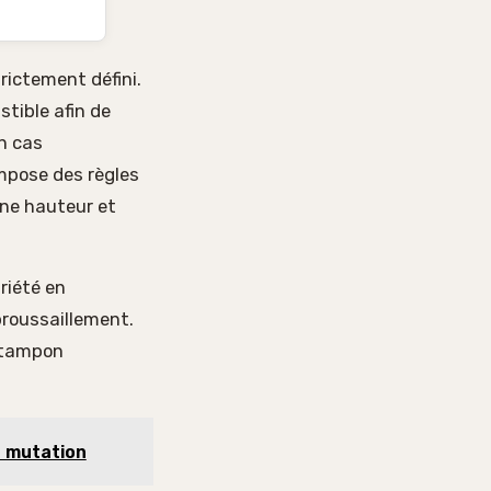
rictement défini.
tible afin de
en cas
mpose des règles
ine hauteur et
riété en
broussaillement.
e tampon
e mutation