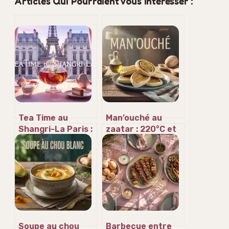
Articles Qui Pourraient Vous Intéresser :
Tea Time au
Man’ouché au
Shangri-La Paris :
zaatar : 220°C et
3 créations salées
3 secrets pour
et l’art de la
une pâte libanaise
coupole Eiffel
authentique
Soupe au chou
Barbecue entre