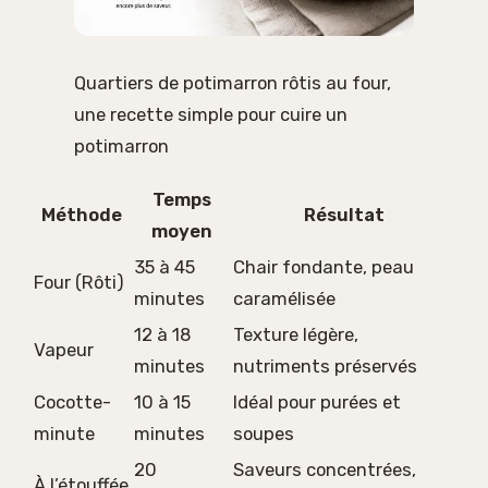
Quartiers de potimarron rôtis au four,
une recette simple pour cuire un
potimarron
Temps
Méthode
Résultat
moyen
35 à 45
Chair fondante, peau
Four (Rôti)
minutes
caramélisée
12 à 18
Texture légère,
Vapeur
minutes
nutriments préservés
Cocotte-
10 à 15
Idéal pour purées et
minute
minutes
soupes
20
Saveurs concentrées,
À l’étouffée