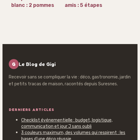
blanc : 2 pommes
amis : 5 étapes
de terre pour un
clés pour réussir
velouté onctueux
vos braises et vos
sans amertume
marinades
G
Le Blog de Gigi
Recevoir sans se compliquer la vie : déco, gastronomie, jardin
et petits tracas de maison, racontés depuis Suresnes.
DERNIERS ARTICLES
Checklist événementielle : budget, logistique,
communication et jour J sans oubli
3 couleurs maximum, des volumes qui respirent : les
bases d’une déco réussie