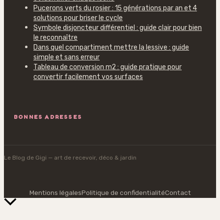
Pucerons verts du rosier : 15 générations par an et 4
solutions pour briser le cycle
Symbole disjoncteur différentiel : guide clair pour bien
le reconnaître
Dans quel compartiment mettre la lessive : guide
simple et sans erreur
Tableau de conversion m2 : guide pratique pour
convertir facilement vos surfaces
BONNES ADRESSES
Le Blog de Gigi
— art de recevoir, déco & jardin
Mentions légales
Politique de confidentialité
Contact
Retour
en