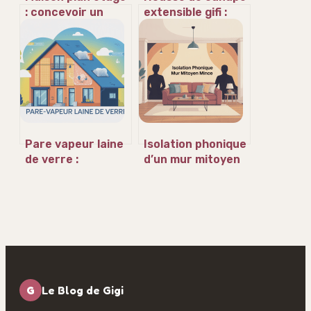
: concevoir un
extensible gifi :
étage
comment choisir
fonctionnel,
le meilleur modèle
moderne et
pour votre salon
confortable
Pare vapeur laine
Isolation phonique
de verre :
d’un mur mitoyen
comment bien le
de faible
choisir et
épaisseur :
l’installer
solutions
efficaces
G
Le Blog de Gigi