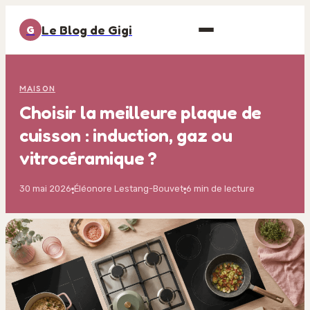
Le Blog de Gigi
G
MAISON
Choisir la meilleure plaque de
cuisson : induction, gaz ou
vitrocéramique ?
30 mai 2026
Éléonore Lestang-Bouvet
6 min de lecture
·
·