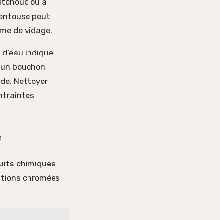
outchouc ou à
 ventouse peut
ème de vidage.
x d’eau indique
: un bouchon
de. Nettoyer
ntraintes
e
duits chimiques
initions chromées