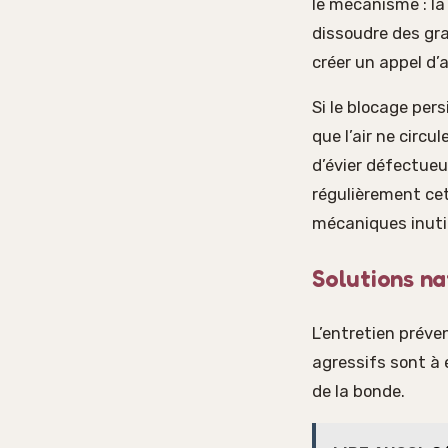
le mécanisme : la
dissoudre des gra
créer un appel d’
Si le blocage per
que l’air ne circ
d’évier défectue
régulièrement cet
mécaniques inuti
Solutions na
L’entretien préve
agressifs sont à 
de la bonde.