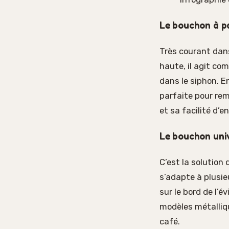
Le bouchon à pa
Très courant dans
haute, il agit c
dans le siphon. E
parfaite pour remp
et sa facilité d’e
Le bouchon univ
C’est la solution
s’adapte à plusie
sur le bord de l’év
modèles métalliqu
café.