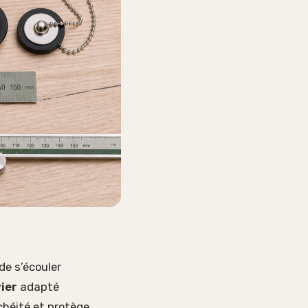
 de s’écouler
ier
adapté
chéité et protège