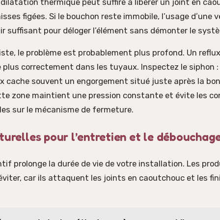
 dilatation thermique peut suffire à libérer un joint en ca
isses figées. Si le bouchon reste immobile, l’usage d’une
air suffisant pour déloger l’élément sans démonter le syst
siste, le problème est probablement plus profond. Un reflu
ule plus correctement dans les tuyaux. Inspectez le siphon 
ux cache souvent un engorgement situé juste après la bon
te zone maintient une pression constante et évite les co
les sur le mécanisme de fermeture.
turelles pour l’entretien et le débouchag
ntif prolonge la durée de vie de votre installation. Les pro
éviter, car ils attaquent les joints en caoutchouc et les f