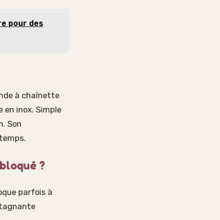
re pour des
onde à chaînette
 en inox. Simple
m. Son
 temps.
bloqué ?
loque parfois à
 stagnante