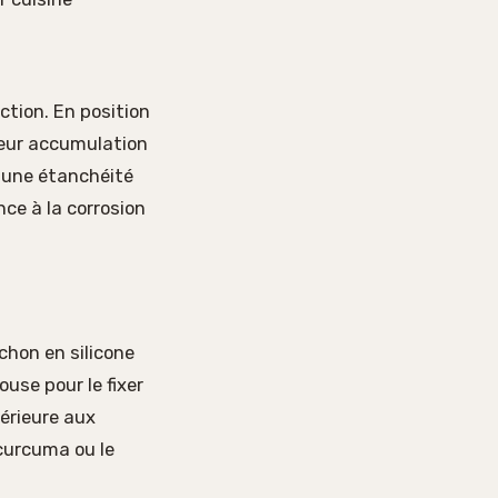
ction. En position
 leur accumulation
e une étanchéité
nce à la corrosion
chon en silicone
use pour le fixer
nférieure aux
 curcuma ou le