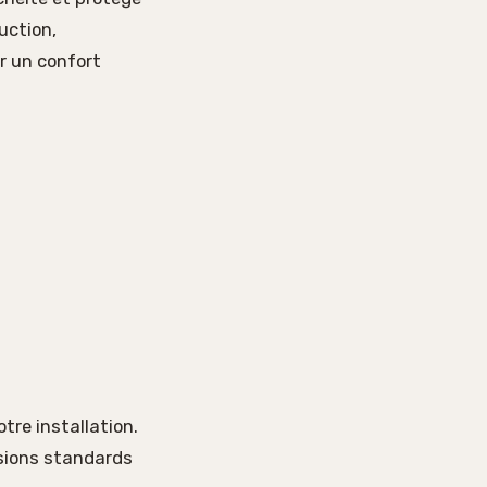
uction,
r un confort
re installation.
nsions standards